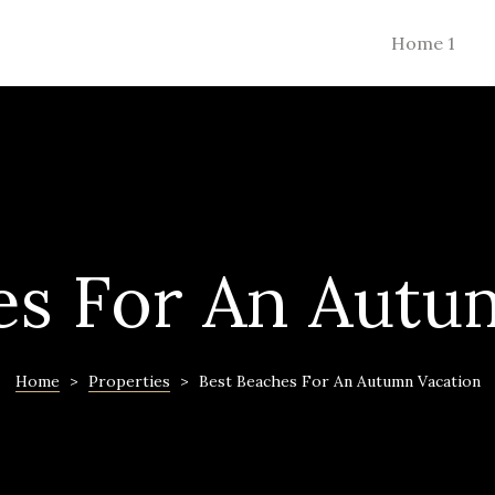
Home 1
es For An Autu
Home
>
Properties
>
Best Beaches For An Autumn Vacation