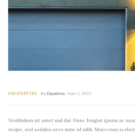
PROPERTIES
by
Gayatree
,
June 3, 2020
Vestibulum sit amet nisl dui. Nunc feugiat ipsum ac ma
neque, sed sodales arcu nunc id nibh. Maecenas scelerisq