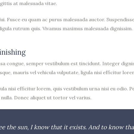
ittis at malesuada vitae.
 dui. Fusce eu quam ac purus malesuada auctor. Suspendiss
e ligula rutrum quis. Vivamus maximus malesuada dignissim.
inishing
ssa congue, semper vestibulum est tincidunt. Integer dignis
e, mauris vel vehicula vulputate, ligula nisi efficitur lore
ula nisi efficitur lorem, quis vestibulum urna nisi eu odio
nulla. Donec aliquet ut tortor vel varius.
ee the sun, I know that it exists. And to know tha