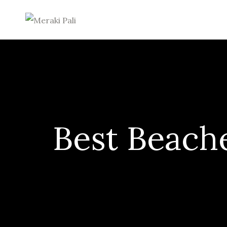
MERAKI
PALI
PREMIUM
N.A.
PLOTS
&
NATURE
Best Beach
HOMES