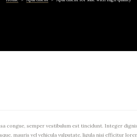
ssa congue, semper vestibulum est tincidunt. Integer dignis
ue, mauris vel vehicula vulputate, ligula nisi efficitur lore