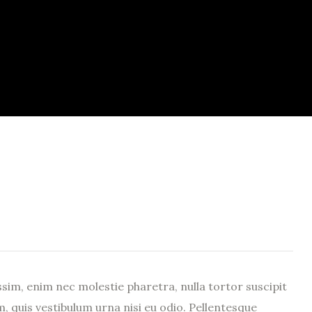
sim, enim nec molestie pharetra, nulla tortor suscipit
m, quis vestibulum urna nisi eu odio. Pellentesque