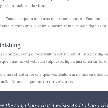
ittis at malesuada vitae.
 dui. Fusce eu quam ac purus malesuada auctor. Suspendiss
e ligula rutrum quis. Vivamus maximus malesuada dignissim.
inishing
ssa congue, semper vestibulum est tincidunt. Integer dignis
e, mauris vel vehicula vulputate, ligula nisi efficitur lore
ula nisi efficitur lorem, quis vestibulum urna nisi eu odio
nulla. Donec aliquet ut tortor vel varius.
ee the sun, I know that it exists. And to know tha