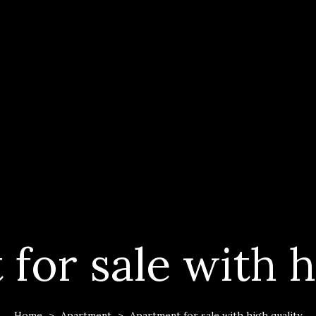
for sale with h
Home
>
Apartment
>
Apartment for sale with high quality