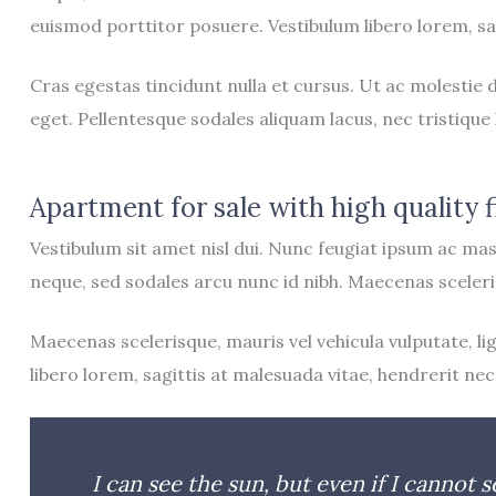
euismod porttitor posuere. Vestibulum libero lorem, sag
Cras egestas tincidunt nulla et cursus. Ut ac molestie
eget. Pellentesque sodales aliquam lacus, nec tristiqu
Apartment for sale with high quality f
Vestibulum sit amet nisl dui. Nunc feugiat ipsum ac ma
neque, sed sodales arcu nunc id nibh. Maecenas scelerisqu
Maecenas scelerisque, mauris vel vehicula vulputate, lig
libero lorem, sagittis at malesuada vitae, hendrerit nec 
I can see the sun, but even if I cannot s