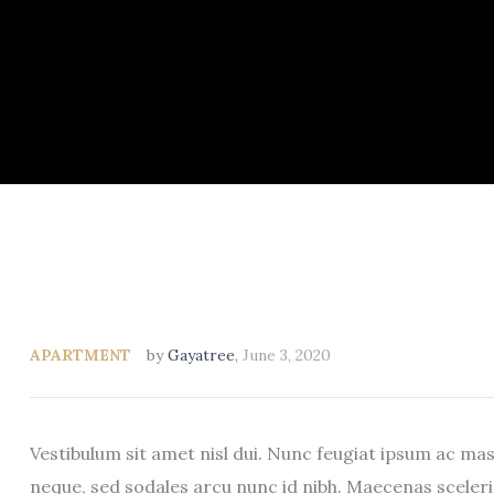
APARTMENT
by
Gayatree
,
June 3, 2020
Vestibulum sit amet nisl dui. Nunc feugiat ipsum ac ma
neque, sed sodales arcu nunc id nibh. Maecenas scelerisq